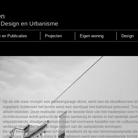
en
r, Design en Urbanisme
e en Publicaties
Projecten
Eigen woning
Design
Op de site waar vroeger een parkeergarage stond, werd aan de straatkant een k
ingeplant. Achteraan het terrein werd een sportzaal met balletzaal gebouwd. Tu
atrium voorzien. Deze realisatie omvat de tweede fase van het masterplan voor h
Architectuuraal wordt getracht de school aanwezig te stellen in het stedelijk w
witgepleisterde straatgevel verwijst naar het voorname karakter van de cultuurza
vertikaal ritme reflecteert de hoge ramen van de aanpalende woningen.
De vier kleuterklassen geven richting straatkant uit op een binnenspeelplaats die
cultuurzaal. Om de bezonning te optimaliseren werd een indrukwekkende lichtstr