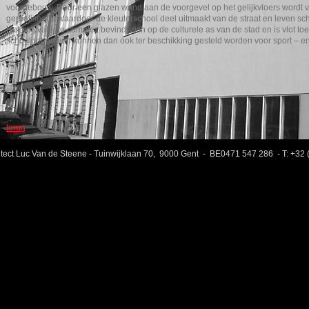
voorgebouw. Door een glazen wand aan de voorgevel op het gelijkvloers wordt v
gerealiseerd, waardoor de kleuterschool deel uitmaakt van de straat en leven sc
Het polyvalente complex bevindt zich op de culturele as van de stad en is vlot to
schoolgebouwen kunnen dan ook ter beschikking gesteld worden voor sport – en c
terug
ect Luc Van de Steene - Tuinwijklaan 70, 9000 Gent - BE0471 547 286 - T: +3