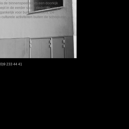
ia de binnenspeelplaats een doorkijk
hept in de eerder saaie stedelijke omgeving.
egankelijk voor buitenstaanders. De
ulturele activiteiten buiten de schooluren.
2 (0)9 233 44 41