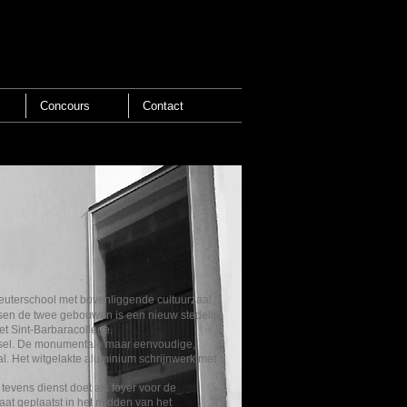
Concours
Contact
leuterschool met bovenliggende cultuurzaal
ssen de twee gebouwen is een nieuw stedelijk
et Sint-Barbaracollege.
eefsel. De monumentale maar eenvoudige,
al. Het witgelakte aluminium schrijnwerk met
 tevens dienst doet als foyer voor de
aat geplaatst in het midden van het