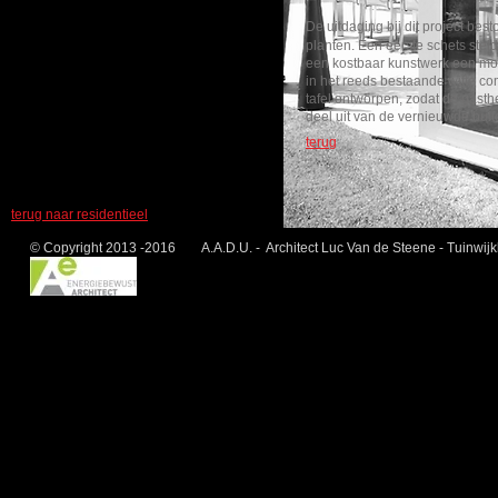
De uitdaging bij dit project be
planten. Een eerste schets stel
een kostbaar kunstwerk een moo
in het reeds bestaande witte c
tafel ontworpen, zodat de gasth
deel uit van de vernieuwde buit
terug
terug naar residentieel
© Copyright 2013 -2016 A.A.D.U. - Architect Luc Van de Steene - Tuinwij