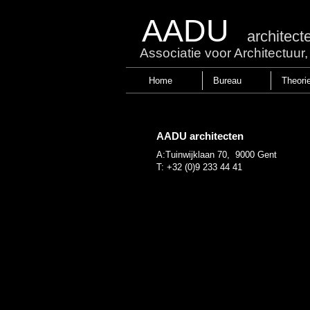
AADU
architect
Associatie voor Architectuu
Home
Bureau
Theori
AADU architecten
A:Tuinwijklaan 70,
9000 Gent
T: +32 (0)9 233 44 41